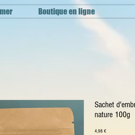
 mer
Boutique en ligne
Sachet d'embr
nature 100g
Prix
4,98 €