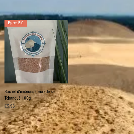
Epices BIO
Quick View
Sachet d'embruns (fleur) de sel
Tchanqué 100g
Price
€5.96