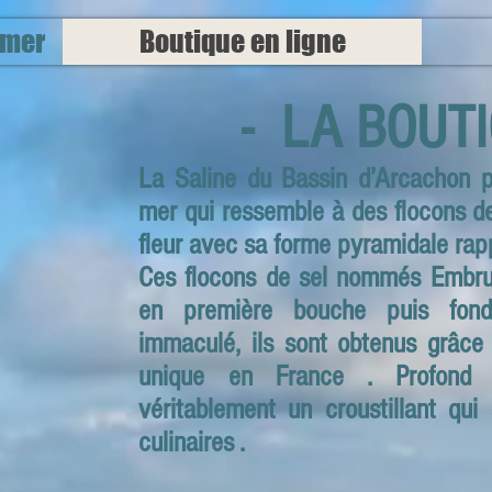
 mer
Boutique en ligne
- LA BOUTI
La Saline du Bassin d’Arcachon p
mer qui ressemble à des flocons de
fleur avec sa forme pyramidale rapp
Ces flocons de sel nommés Embrun
en première bouche puis fonda
immaculé, ils sont obtenus grâce
unique en France . Profond m
véritablement un croustillant qui
culinaires .