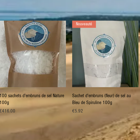
Nouveauté
Quick View
Quick View
100 sachets d'embruns de sel Nature
Sachet d'embruns (fleur) de sel au
100g
Bleu de Spiruline 100g
Price
Price
€416.00
€5.92