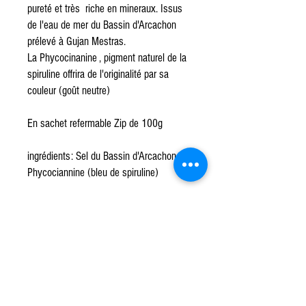
pureté et très riche en mineraux. Issus
de l'eau de mer du Bassin d'Arcachon
prélevé à Gujan Mestras.
La Phycocinanine , pigment naturel de la
spiruline offrira de l'originalité par sa
couleur (goût neutre)
En sachet refermable Zip de 100g
ingrédients: Sel du Bassin d'Arcachon ,
Phycociannine (bleu de spiruline)
Sel du Bassin d'Arcachon
/
Production salicole artisanale
av de Césarée (prolongée)
33470
Gujan Mestras